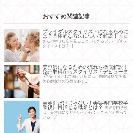
おすすめ関連記事
ブライダルスタイリストになるために
は？具体的な方法について解説！
新婦
さんの幸せな姿を見ることができるブライダルス
タイリストは […]
美容師になるための流れを徹底解説！
免許取得からスタイリストデビューま
で
美容師として働くためには、国家資格である
美容師免許の取得が必 […]
美容師だけじゃない！美容専門学校卒
業後に目指せる職業とは？
美容専門学校
は、美容師になりたい人が行くところだと思って
いる […]