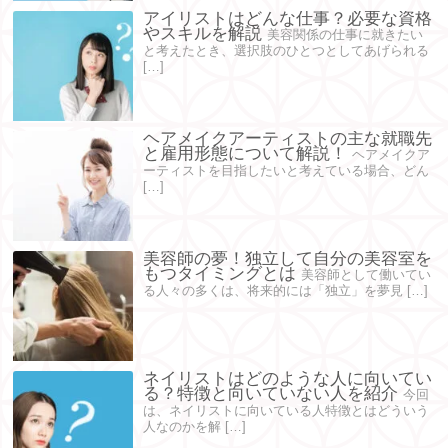
アイリストはどんな仕事？必要な資格
やスキルを解説
美容関係の仕事に就きたい
と考えたとき、選択肢のひとつとしてあげられる
[…]
ヘアメイクアーティストの主な就職先
と雇用形態について解説！
ヘアメイクア
ーティストを目指したいと考えている場合、どん
[…]
美容師の夢！独立して自分の美容室を
もつタイミングとは
美容師として働いてい
る人々の多くは、将来的には「独立」を夢見 […]
ネイリストはどのような人に向いてい
る？特徴と向いていない人を紹介
今回
は、ネイリストに向いている人特徴とはどういう
人なのかを解 […]