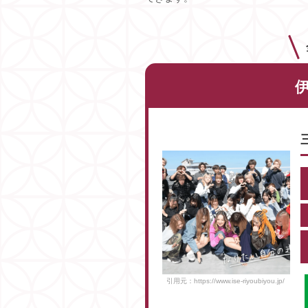
引用元：https://www.ise-riyoubiyou.jp/